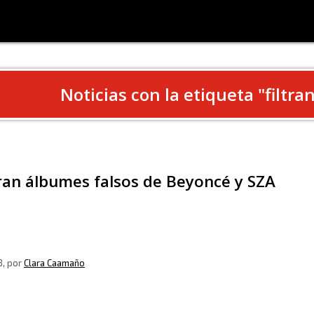
Noticias con la etiqueta "
filtra
tran álbumes falsos de Beyoncé y SZA
8
, por
Clara Caamaño