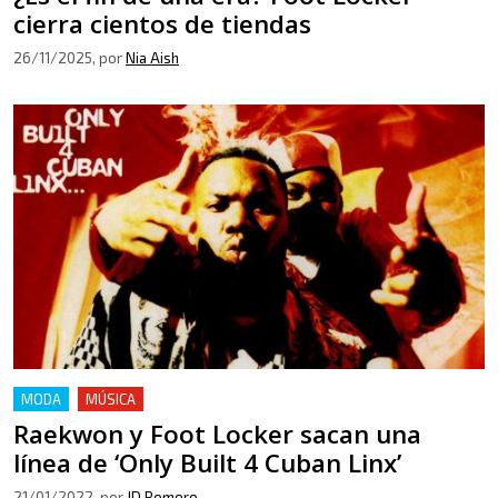
cierra cientos de tiendas
26/11/2025
, por
Nia Aish
MODA
MÚSICA
Raekwon y Foot Locker sacan una
línea de ‘Only Built 4 Cuban Linx’
21/01/2022
, por
JD Romero