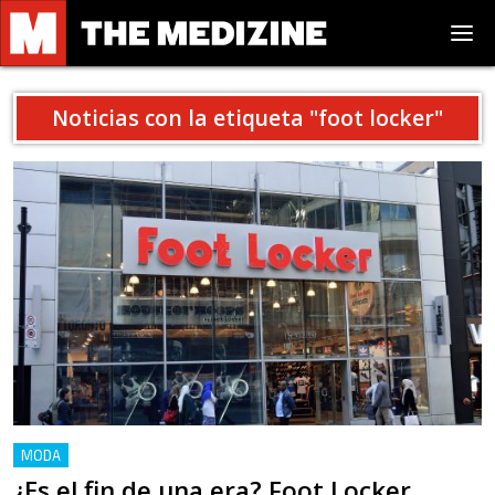
Noticias con la etiqueta "
foot locker
"
MODA
¿Es el fin de una era? Foot Locker