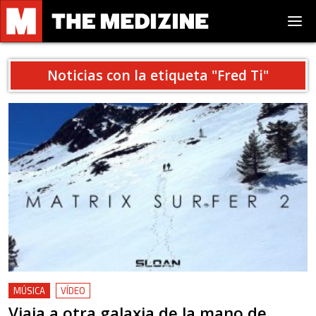
Noticias con la etiqueta "
Fred Ti
"
MÚSICA
VÍDEO
Viaja a otra galaxia de la mano de