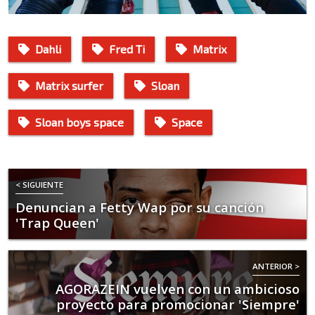
Dahli
Fred Ti
Matrix
Matrix surfer
Sloan
Sloan boys space
Space
< SIGUIENTE
Denuncian a Fetty Wap por su canción
'Trap Queen'
ANTERIOR >
AGORAZEIN vuelven con un ambicioso
proyecto para promocionar 'Siempre'