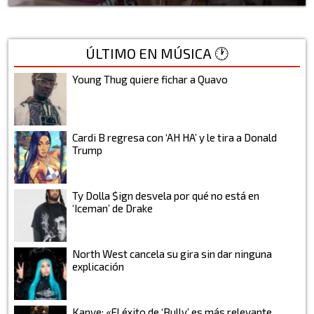
ÚLTIMO EN MÚSICA 🕐
Young Thug quiere fichar a Quavo
Cardi B regresa con ‘AH HA’ y le tira a Donald
Trump
Ty Dolla $ign desvela por qué no está en
‘Iceman’ de Drake
North West cancela su gira sin dar ninguna
explicación
Kanye: «El éxito de ‘Bully’ es más relevante