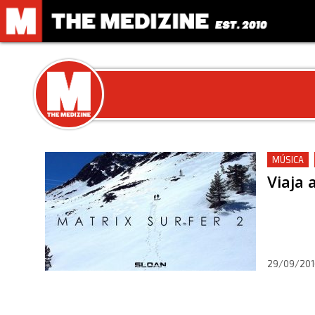
MÚSICA
Viaja
29/09/201