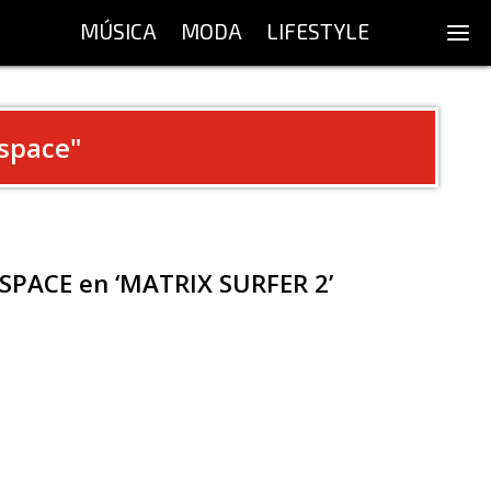
MÚSICA
MODA
LIFESTYLE
 space
"
 SPACE en ‘MATRIX SURFER 2’