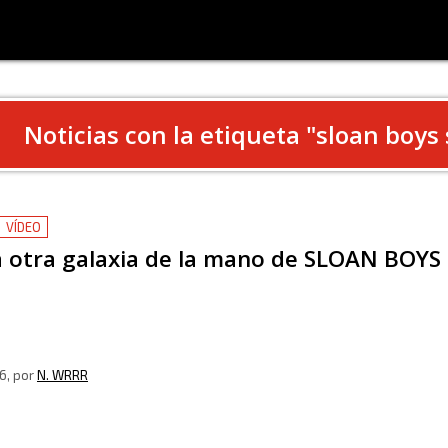
Noticias con la etiqueta "
sloan boys
VÍDEO
 a otra galaxia de la mano de SLOAN BOYS
6
, por
N. WRRR