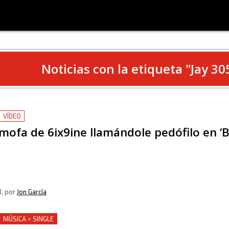
Noticias con la etiqueta "
Jay 30
VÍDEO
mofa de 6ix9ine llamándole pedófilo en ‘B
8
, por
Jon García
MÚSICA > SINGLE