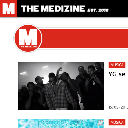
MÚSICA
YG se 
15/09/201
MÚSICA