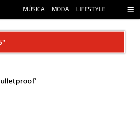
MÚSICA
MODA
LIFESTYLE
5
"
ulletproof’