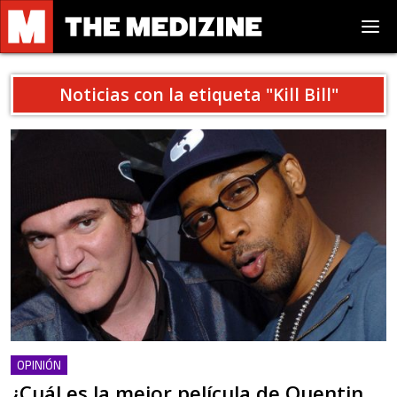
Noticias con la etiqueta "
Kill Bill
"
OPINIÓN
¿Cuál es la mejor película de Quentin