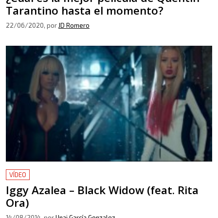
Tarantino hasta el momento?
22/06/2020
, por
JD Romero
VÍDEO
Iggy Azalea – Black Widow (feat. Rita
Ora)
14/08/2014
, por
Unai García Gonzalez