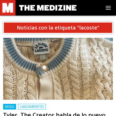
Noticias con la etiqueta "
lacoste
"
MODA
LANZAMIENTOS
Tyler, The Creator habla de lo nuevo