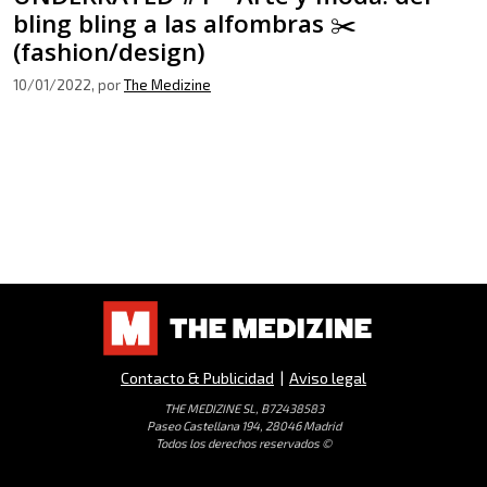
bling bling a las alfombras ✂️
(fashion/design)
10/01/2022
, por
The Medizine
Contacto & Publicidad
|
Aviso legal
THE MEDIZINE SL, B72438583
Paseo Castellana 194, 28046 Madrid
Todos los derechos reservados ©