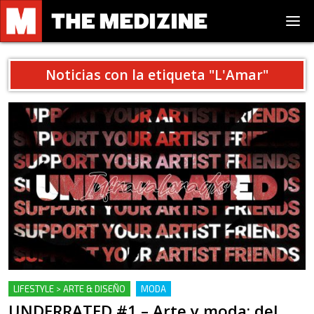
Noticias con la etiqueta "
L'Amar
"
LIFESTYLE > ARTE & DISEÑO
MODA
UNDERRATED #1 – Arte y moda: del