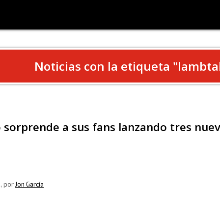
Noticias con la etiqueta "
lambta
sorprende a sus fans lanzando tres nuev
8
, por
Jon García