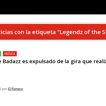
icias con la etiqueta "
Legendz of the S
MÚSICA
 Badazz es expulsado de la gira que real
1
, por
JD Romero