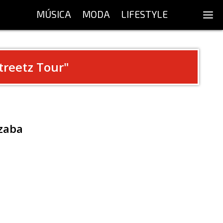
MÚSICA
MODA
LIFESTYLE
treetz Tour
"
izaba