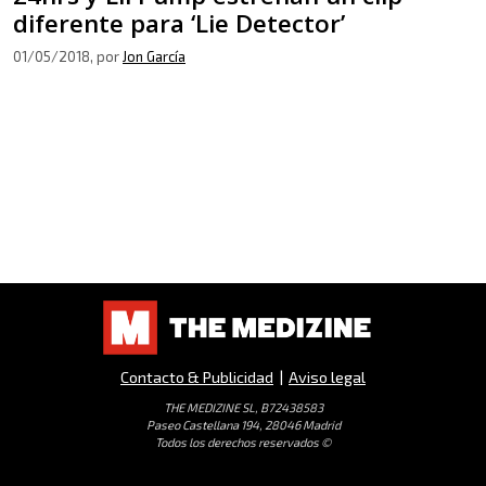
diferente para ‘Lie Detector’
01/05/2018
, por
Jon García
Contacto & Publicidad
|
Aviso legal
THE MEDIZINE SL, B72438583
Paseo Castellana 194, 28046 Madrid
Todos los derechos reservados ©