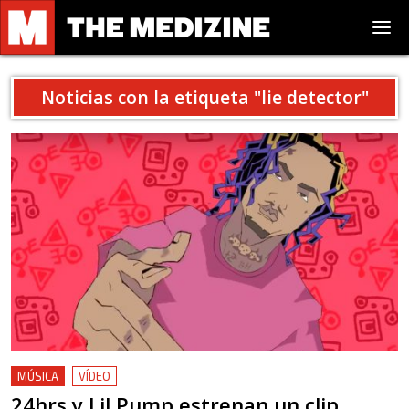
Noticias con la etiqueta "
lie detector
"
MÚSICA
VÍDEO
24hrs y Lil Pump estrenan un clip