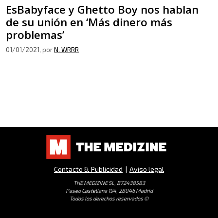
EsBabyface y Ghetto Boy nos hablan
de su unión en ‘Más dinero más
problemas’
01/01/2021
, por
N. WRRR
Contacto & Publicidad
|
Aviso legal
THE MEDIZINE SL, B72438583
Paseo Castellana 194, 28046 Madrid
Todos los derechos reservados ©