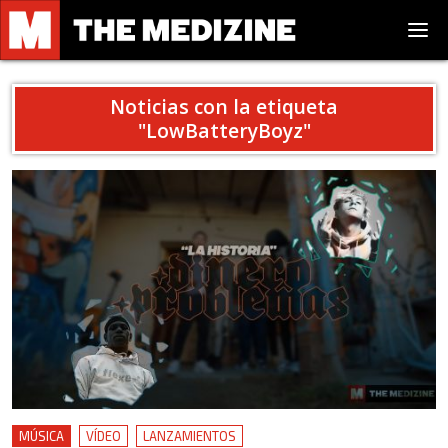
Noticias con la etiqueta
"
LowBatteryBoyz
"
MÚSICA
VÍDEO
LANZAMIENTOS