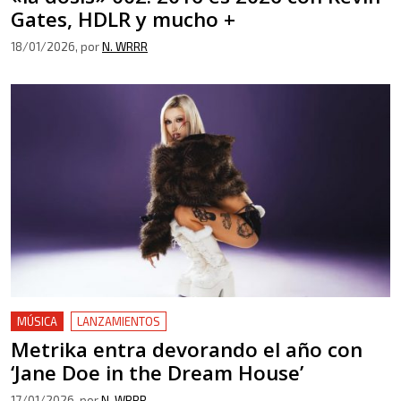
Gates, HDLR y mucho +
18/01/2026
, por
N. WRRR
MÚSICA
LANZAMIENTOS
Metrika entra devorando el año con
‘Jane Doe in the Dream House’
17/01/2026
, por
N. WRRR