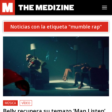
Noticias con la etiqueta "
mumble rap
"
MÚSICA
VÍDEO
Belly recupera su temazo ‘Man Listen’