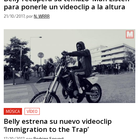
para ponerle un videoclip a la altura
21/10/2017
, por
N. WRRR
MÚSICA
VÍDEO
Belly estrena su nuevo videoclip
‘Immigration to the Trap’
17/10/2017
, por
Rodrigo Servert