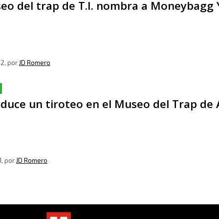
seo del trap de T.I. nombra a Moneybagg
22
, por
JD Romero
duce un tiroteo en el Museo del Trap de 
1
, por
JD Romero