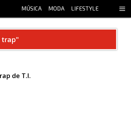
MÚSICA
MODA
LIFESTYLE
 trap
"
ap de T.I.