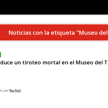
Noticias con la etiqueta "
Museo del
duce un tiroteo mortal en el Museo del Tr
24
, por
Nia Aish