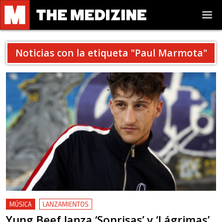
Noticias con la etiqueta "
Paul Marmota
"
MÚSICA
LANZAMIENTOS
Yung Beef lanza ‘Sonrisas’ y ‘Lágrimas’,