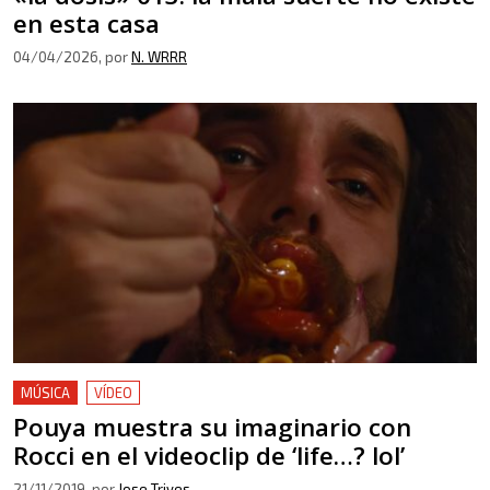
en esta casa
04/04/2026
, por
N. WRRR
MÚSICA
VÍDEO
Pouya muestra su imaginario con
Rocci en el videoclip de ‘life…? lol’
21/11/2019
, por
Jose Trives