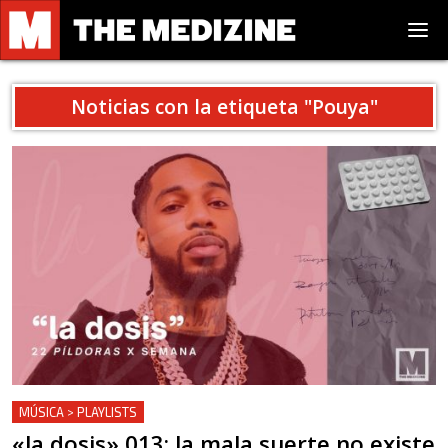
Noticias con la etiqueta "
Pouya
"
MÚSICA > PLAYLISTS
«la dosis» 013: la mala suerte no existe