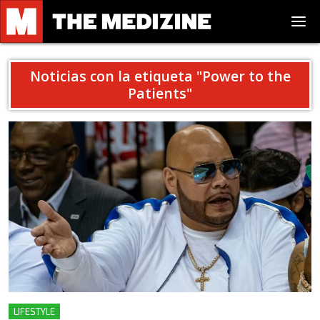
Noticias con la etiqueta "
Power to the
Patients
"
LIFESTYLE