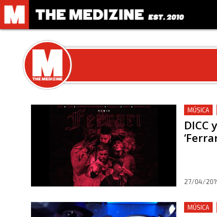
MÚSICA
DICC y
‘Ferrar
27/04/201
MÚSICA