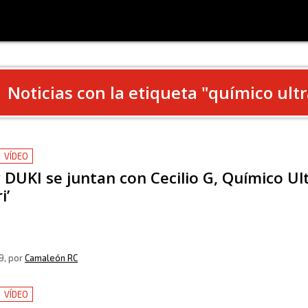
Noticias con la etiqueta "
químico ult
VÍDEO
 DUKI se juntan con Cecilio G, Químico U
i’
9
, por
Camaleón RC
VÍDEO