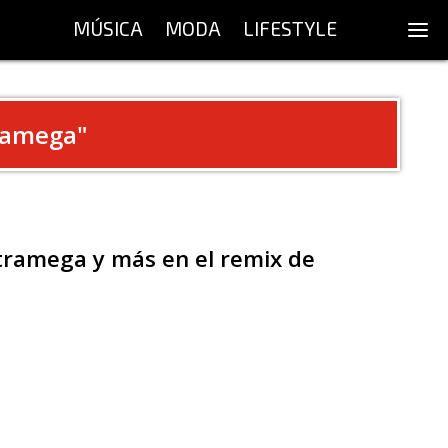
MÚSICA
MODA
LIFESTYLE
ramega
"
ltramega y más en el remix de