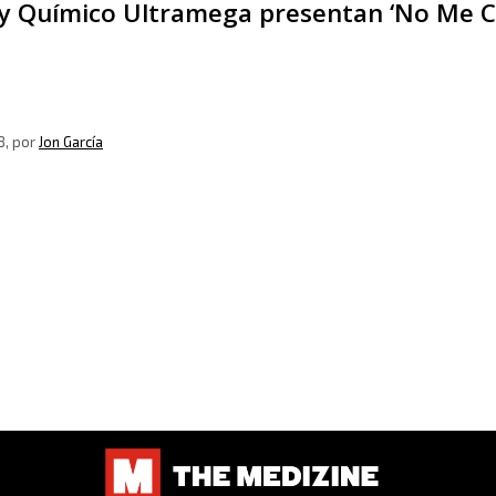
y Químico Ultramega presentan ‘No Me Co
8
, por
Jon García