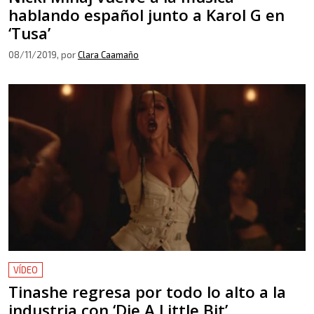
hablando español junto a Karol G en
‘Tusa’
08/11/2019
, por
Clara Caamaño
VÍDEO
Tinashe regresa por todo lo alto a la
industria con ‘Die A Little Bit’