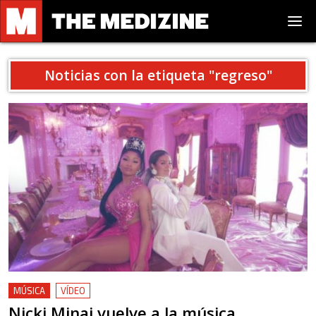
Noticias con la etiqueta "
regreso
"
MÚSICA
VÍDEO
Nicki Minaj vuelve a la música