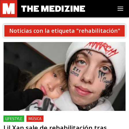
Noticias con la etiqueta "
rehabilitación
"
LIFESTYLE
MÚSICA
Lil Xan sale de rehabilitación tras