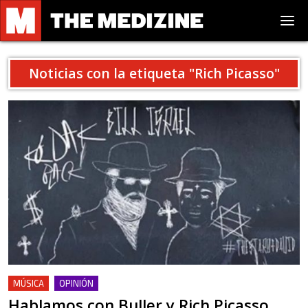
Noticias con la etiqueta "
Rich Picasso
"
MÚSICA
OPINIÓN
Hablamos con Buller y Rich Picasso,