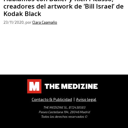
creadores del artwork de ‘Bill Israel’ de
Kodak Black
23/11/2020
, por
Clara Caamaño
Contacto & Publicidad
|
Aviso legal
THE MEDIZINE SL, B72438583
Paseo Castellana 194, 28046 Madrid
Todos los derechos reservados ©