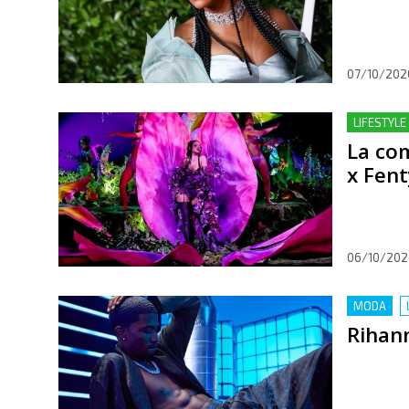
07/10/202
LIFESTYLE
La co
x Fent
06/10/202
MODA
Rihan