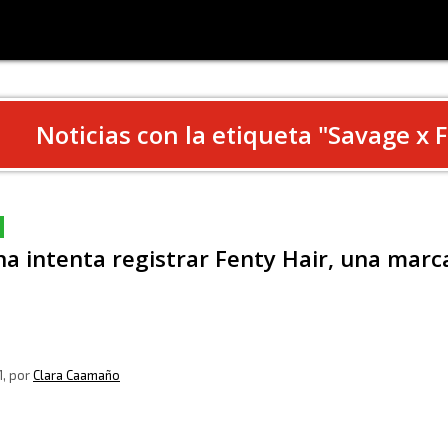
Noticias con la etiqueta "
Savage x 
a intenta registrar Fenty Hair, una marca
1
, por
Clara Caamaño