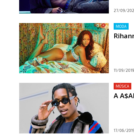
27/09/20
MODA
Rihann
11/09/201
MÚSICA
A A$AP
17/06/201