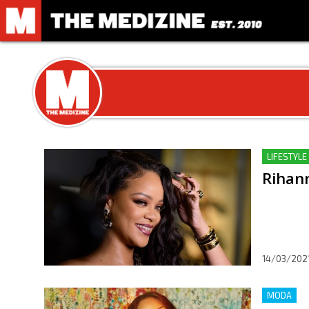
LIFESTYLE
Rihann
14/03/202
MODA