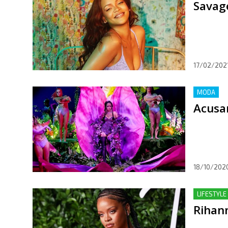
Savage
17/02/202
MODA
Acusa
18/10/202
LIFESTYLE
Rihann