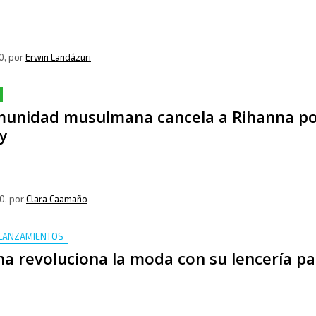
0
, por
Erwin Landázuri
munidad musulmana cancela a Rihanna po
y
0
, por
Clara Caamaño
LANZAMIENTOS
na revoluciona la moda con su lencería p