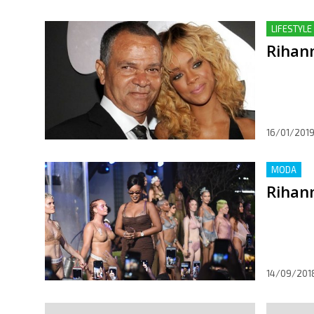
LIFESTYLE
Rihan
16/01/201
MODA
Rihann
14/09/201