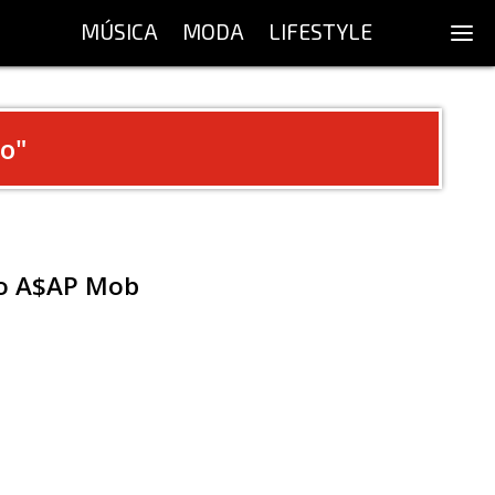
MÚSICA
MODA
LIFESTYLE
io
"
vo A$AP Mob