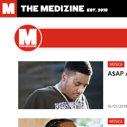
MÚSICA
A$AP 
14/01/201
MÚSICA