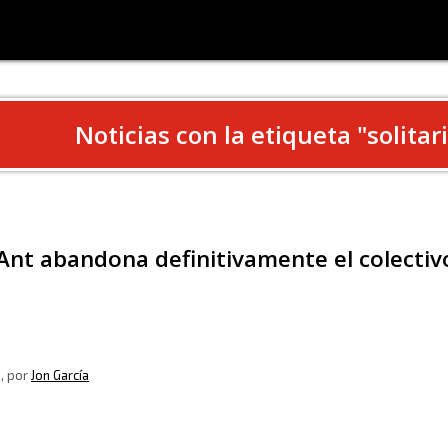
Noticias con la etiqueta "
solitar
Ant abandona definitivamente el colecti
9
, por
Jon García