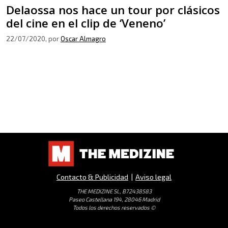
Delaossa nos hace un tour por clásicos
del cine en el clip de ‘Veneno’
22/07/2020
, por
Oscar Almagro
Contacto & Publicidad
|
Aviso legal
THE MEDIZINE SL, B72438583
Paseo Castellana 194, 28046 Madrid
Todos los derechos reservados ©