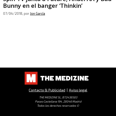
Bunny en el banger ‘Thinkin’
07/04/2018
, por
Jon García
Contacto & Publicidad
|
Aviso legal
THE MEDIZINE SL, B72438583
Paseo Castellana 194, 28046 Madrid
Todos los derechos reservados ©