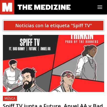
Noticias con la etiqueta "
Spiff TV
"
MÚSICA
Spiff TV junta a Future, Anuel AA y Bad