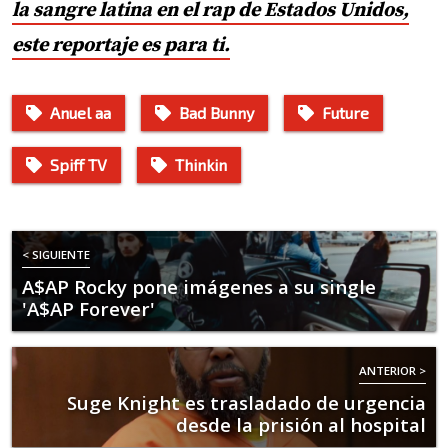
la sangre latina en el rap de Estados Unidos,
este reportaje es para ti.
Anuel aa
Bad Bunny
Future
Spiff TV
Thinkin
< SIGUIENTE
A$AP Rocky pone imágenes a su single
'A$AP Forever'
ANTERIOR >
Suge Knight es trasladado de urgencia
desde la prisión al hospital