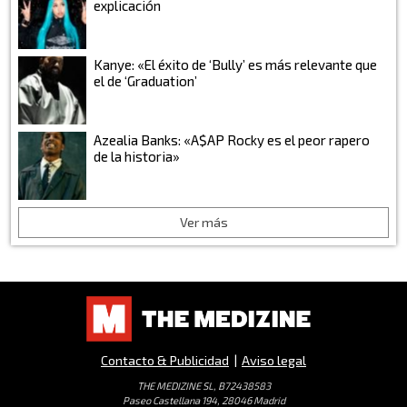
explicación
Kanye: «El éxito de ‘Bully’ es más relevante que
el de ‘Graduation’
Azealia Banks: «A$AP Rocky es el peor rapero
de la historia»
Ver más
Contacto & Publicidad
|
Aviso legal
THE MEDIZINE SL, B72438583
Paseo Castellana 194, 28046 Madrid