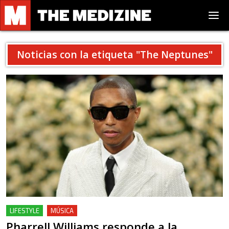
Noticias con la etiqueta "
The Neptunes
"
LIFESTYLE
MÚSICA
Pharrell Williams responde a la