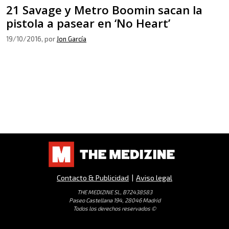
21 Savage y Metro Boomin sacan la
pistola a pasear en ‘No Heart’
19/10/2016
, por
Jon García
Contacto & Publicidad
|
Aviso legal
THE MEDIZINE SL, B72438583
Paseo Castellana 194, 28046 Madrid
Todos los derechos reservados ©