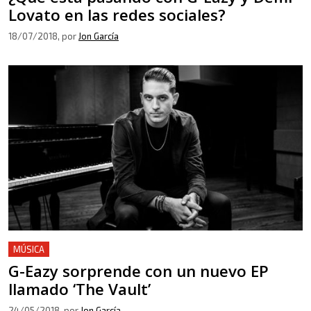
Lovato en las redes sociales?
18/07/2018
, por
Jon García
MÚSICA
G-Eazy sorprende con un nuevo EP
llamado ‘The Vault’
24/05/2018
, por
Jon García