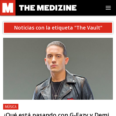
Noticias con la etiqueta "
The Vault
"
MÚSICA
¿Qué está pasando con G-Eazy y Demi