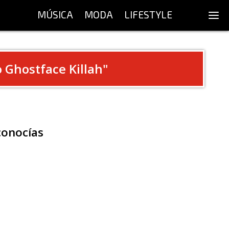
MÚSICA
MODA
LIFESTYLE
 Ghostface Killah
"
conocías