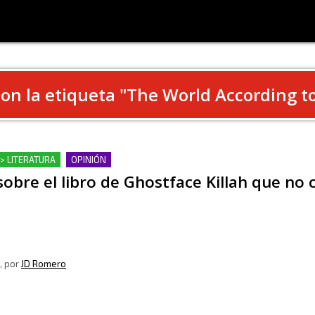
on la etiqueta "
The World According to
 > LITERATURA
OPINIÓN
obre el libro de Ghostface Killah que no 
, por
JD Romero