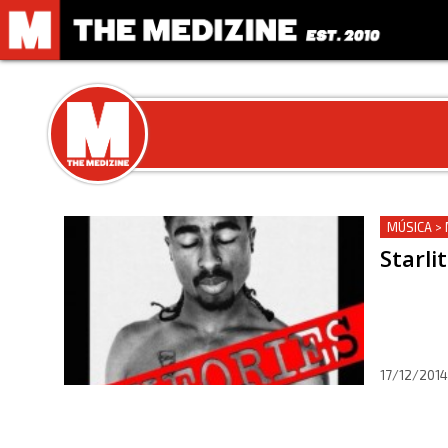
MÚSICA >
Starli
17/12/2014