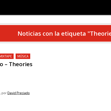
Noticias con la etiqueta "
Theori
 MIXTAPE
MÚSICA
to – Theories
, por
David Preciado