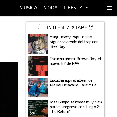
MÚSICA
MODA
LIFESTYLE
ÚLTIMO EN MIXTAPE 🕐
Yung Beef y Papi Trujillo
siguen viviendo del trap con
‘Beef Jay’
Escucha ahora ‘Brown Boy’ el
nuevo EP de NAV
Escucha aquí el álbum de
Maikel Delacalle ‘Calle Y Fe’
Jose Guapo se rodea muy bien
para su regreso con ‘Lingo 2:
The Return’