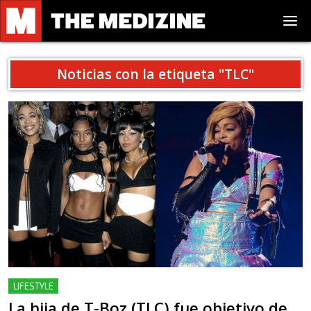
Noticias con la etiqueta "
TLC
"
LIFESTYLE
La hija de T-Boz (TLC) fue objetivo de