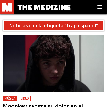
Noticias con la etiqueta "
trap español
"
MÚSICA
VÍDEO
Moonkey sangra su dolor en el