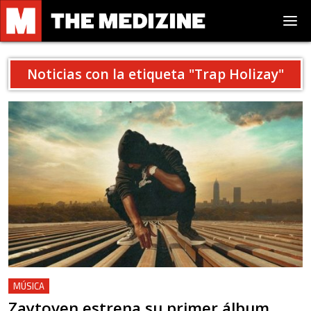
Noticias con la etiqueta "
Trap Holizay
"
MÚSICA
Zaytoven estrena su primer álbum