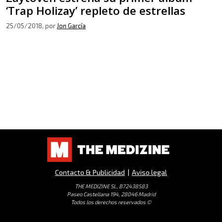
‘Trap Holizay’ repleto de estrellas
25/05/2018
, por
Jon García
Contacto & Publicidad
|
Aviso legal
THE MEDIZINE SL, B72438583
Paseo Castellana 194, 28046 Madrid
Todos los derechos reservados ©