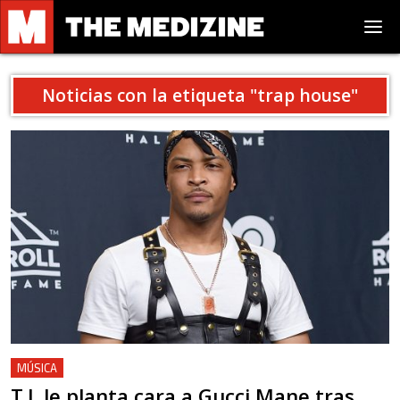
Noticias con la etiqueta "
trap house
"
MÚSICA
T.I. le planta cara a Gucci Mane tras