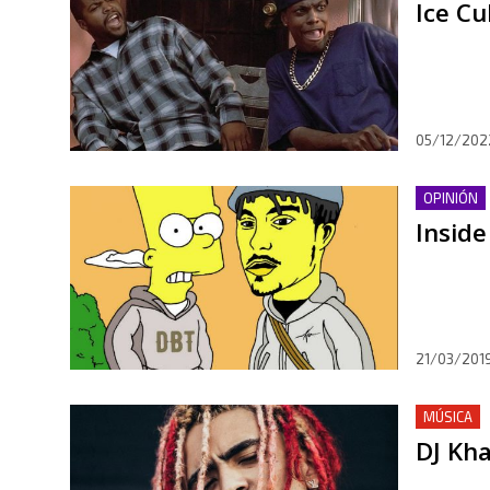
Ice Cu
05/12/202
OPINIÓN
Inside
21/03/201
MÚSICA
DJ Kha