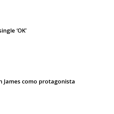
ingle ‘OK’
ron James como protagonista