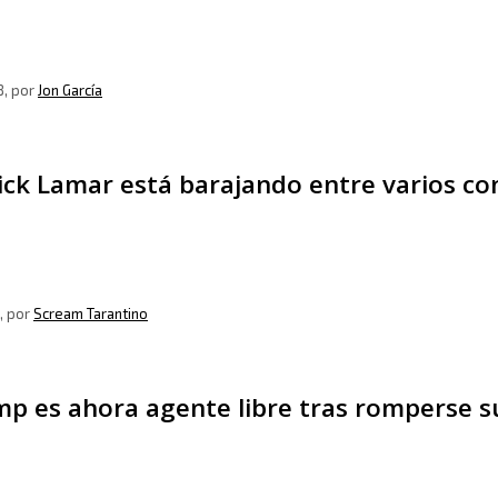
8
, por
Jon García
ck Lamar está barajando entre varios co
, por
Scream Tarantino
mp es ahora agente libre tras romperse 