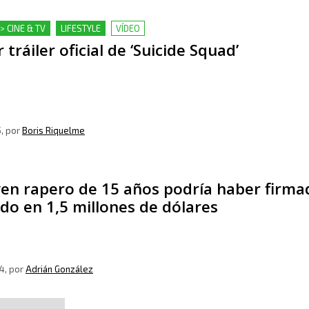
> CINE & TV
LIFESTYLE
VÍDEO
 tráiler oficial de ‘Suicide Squad’
5
, por
Boris Riquelme
ven rapero de 15 años podría haber firm
do en 1,5 millones de dólares
4
, por
Adrián González