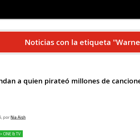
Noticias con la etiqueta "
Warne
dan a quien pirateó millones de cancione
6
, por
Nia Aish
> CINE & TV