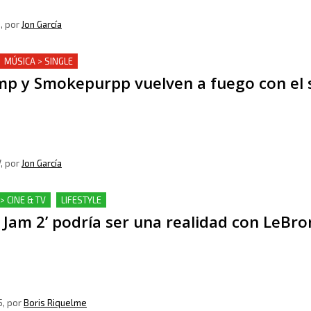
8
, por
Jon García
MÚSICA > SINGLE
mp y Smokepurpp vuelven a fuego con el s
7
, por
Jon García
> CINE & TV
LIFESTYLE
 Jam 2’ podría ser una realidad con LeB
5
, por
Boris Riquelme