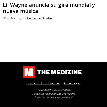
Lil Wayne anuncia su gira mundial y
nueva música
04/03/2017
, por
Guillermo Quintas
Contacto & Publicidad
|
Aviso legal
THE MEDIZINE SL, B72438583
Paseo Castellana 194, 28046 Madrid
Todos los derechos reservados ©