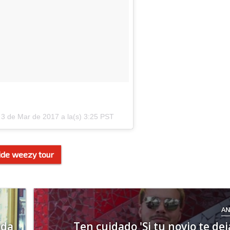
l
3 de Mar de 2017 a la(s) 3:25 PST
de weezy tour
AN
ada
Ten cuidado 'Si tu novio te dej