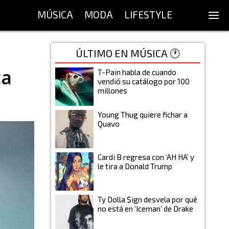
MÚSICA
MODA
LIFESTYLE
ÚLTIMO EN MÚSICA 🕐
ca
T-Pain habla de cuando
vendió su catálogo por 100
millones
Young Thug quiere fichar a
Quavo
Cardi B regresa con ‘AH HA’ y
le tira a Donald Trump
Ty Dolla $ign desvela por qué
no está en ‘Iceman’ de Drake