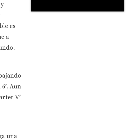
 y
y
ble es
ue a
mundo.
abajando
 6’. Aun
arter V’
ga una