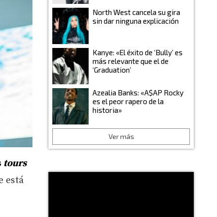
North West cancela su gira
sin dar ninguna explicación
Kanye: «El éxito de ‘Bully’ es
más relevante que el de
‘Graduation’
Azealia Banks: «A$AP Rocky
es el peor rapero de la
historia»
Ver más
s
tours
e está