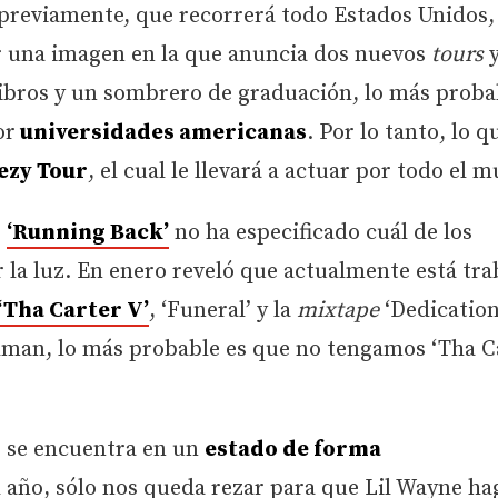
previamente, que recorrerá todo Estados Unidos,
r una imagen en la que anuncia dos nuevos
tours
libros y un sombrero de graduación, lo más proba
or
universidades americanas
. Por lo tanto, lo q
ezy Tour
, el cual le llevará a actuar por todo el 
e
‘Running Back’
no ha especificado cuál de los
 la luz. En enero reveló que actualmente está tr
‘Tha Carter V’
, ‘Funeral’ y la
mixtape
‘Dedication
rdman, lo más probable es que no tengamos ‘Tha C
s se encuentra en un
estado de forma
l año, sólo nos queda rezar para que Lil Wayne ha