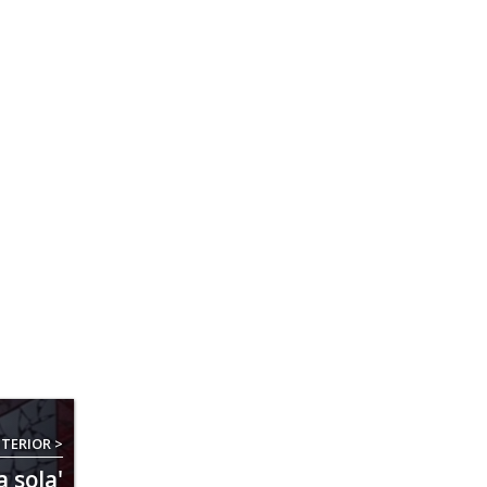
TERIOR >
a sola'