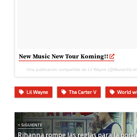
New Music New Tour Koming!!
Una publicación compartida de Lil Wayne (@liltunechi) e
Lil Wayne
Tha Carter V
World wi
< SIGUIENTE
Rihanna rompe las reglas para la port