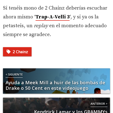
Si tenéis mono de 2 Chainz deberías escuchar
ahora mismo ‘
Trap-A-Velli 3
‘, y si ya os la
petasteis, un
replay
en el momento adecuado
siempre se agradece.
2 Chainz
< SIGUIENTE
Ayuda a Meek Mill a huir de las bombas de
Drake o 50 Cent en este videojuego
ANTERIOR >
Kendrick Lamar y los GRAMMYs