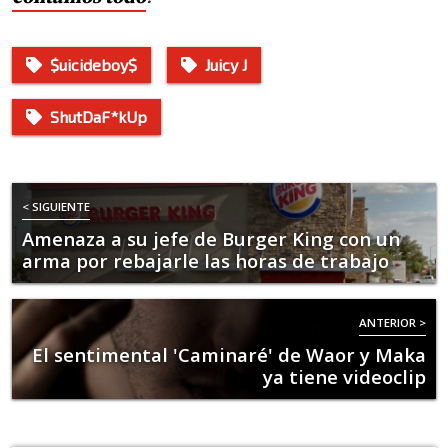
$uicideboy$
Juicy J
ShutDaF*kUp
< SIGUIENTE
Amenaza a su jefe de Burger King con un
arma por rebajarle las horas de trabajo
ANTERIOR >
El sentimental 'Caminaré' de Waor y Maka
ya tiene videoclip