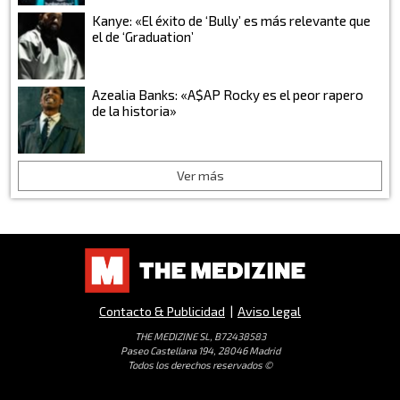
Kanye: «El éxito de ‘Bully’ es más relevante que
el de ‘Graduation’
Azealia Banks: «A$AP Rocky es el peor rapero
de la historia»
Ver más
Contacto & Publicidad
|
Aviso legal
THE MEDIZINE SL, B72438583
Paseo Castellana 194, 28046 Madrid
Todos los derechos reservados ©