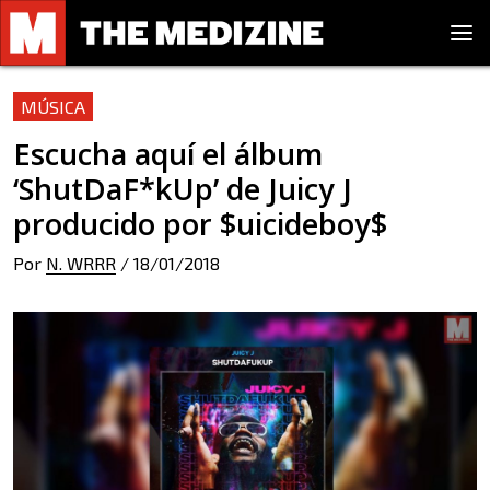
MÚSICA
Escucha aquí el álbum
‘ShutDaF*kUp’ de Juicy J
producido por $uicideboy$
Por
N. WRRR
/
18/01/2018