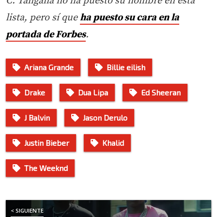
C. Tangana no ha puesto su nombre en esta
lista, pero sí que
ha puesto su cara en la
portada de Forbes
.
Ariana Grande
Billie eilish
Drake
Dua Lipa
Ed Sheeran
J Balvin
Jason Derulo
Justin Bieber
Khalid
The Weeknd
< SIGUIENTE