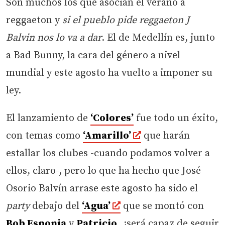
Son muchos los que asocian el verano a
reggaeton y
si el pueblo pide reggaeton J
Balvin nos lo va a dar
. El de Medellín es, junto
a Bad Bunny, la cara del género a nivel
mundial y este agosto ha vuelto a imponer su
ley.
El lanzamiento de
‘Colores’
fue todo un éxito,
con temas como
‘Amarillo’
que harán
estallar los clubes -cuando podamos volver a
ellos, claro-, pero lo que ha hecho que José
Osorio Balvín arrase este agosto ha sido el
party
debajo del
‘Agua’
que se montó con
Bob Esponja
y
Patricio
, ¿será capaz de seguir