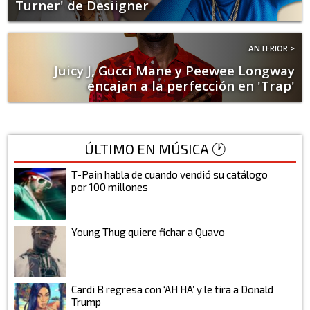
Turner' de Desiigner
ANTERIOR >
Juicy J, Gucci Mane y Peewee Longway
encajan a la perfección en 'Trap'
ÚLTIMO EN MÚSICA 🕐
T-Pain habla de cuando vendió su catálogo
por 100 millones
Young Thug quiere fichar a Quavo
Cardi B regresa con ‘AH HA’ y le tira a Donald
Trump