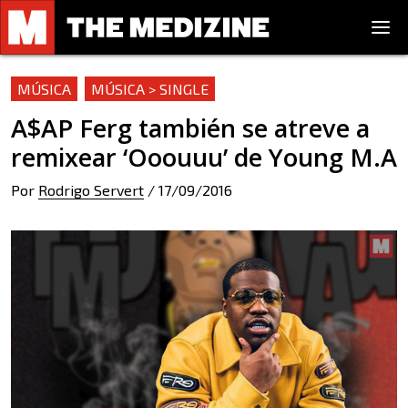
MÚSICA
MÚSICA > SINGLE
A$AP Ferg también se atreve a
remixear ‘Ooouuu’ de Young M.A
Por
Rodrigo Servert
/
17/09/2016