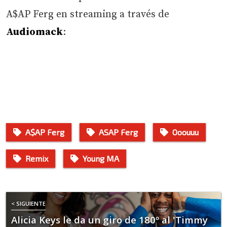
A$AP Ferg en streaming a través de
Audiomack
:
A$AP Ferg
ASAP Ferg
Ooouuu
Remix
Young MA
< SIGUIENTE
Alicia Keys le da un giro de 180º al 'Timmy