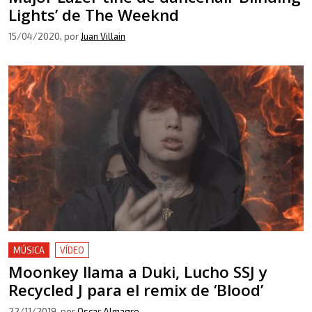
Lights’ de The Weeknd
15/04/2020
, por
Juan Villain
MÚSICA
VÍDEO
Moonkey llama a Duki, Lucho SSJ y
Recycled J para el remix de ‘Blood’
22/11/2019
, por
Oscar Almagro