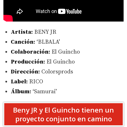
Artista:
BENY JR
Canción:
‘BLBALA’
Colaboración:
El Guincho
Producción:
El Guincho
Dirección:
Colorsprods
Label:
RICO
Álbum:
‘Samurai’
Beny JR y El Guincho tienen un
proyecto conjunto en camino