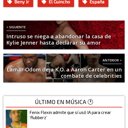
Beny Jr
El Guincho
España
< SIGUIENTE
Intruso se niega a abandonar la casa de
Kylie Jenner hasta declarar su amor
ANTERIOR >
Lamar Odom deja K.O. a Aaron Carter en un
combate de celebrities
ÚLTIMO EN MÚSICA 🕐
Fenix Flexin admite que sí usó IA para crear
‘Rubberz’