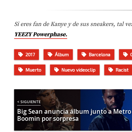
Si eres fan de Kanye y de sus sneakers, tal vez
YEEZY Powerphase.
2017
Álbum
Barcelona
Muerto
Nuevo videoclip
Racist
< SIGUIENTE
Big Sean anuncia álbum junto a Metro
Boomin por sorpresa