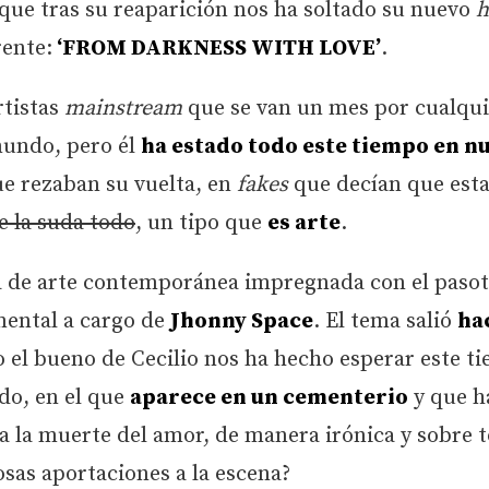
 que tras su reaparición nos ha soltado su nuevo
h
rente:
‘FROM DARKNESS WITH LOVE’
.
rtistas
mainstream
que se van un mes por cualqui
mundo, pero él
ha estado todo este tiempo en n
ue rezaban su vuelta, en
fakes
que decían que est
e la suda todo
, un tipo que
es arte
.
e arte contemporánea impregnada con el paso
umental a cargo de
Jhonny Space
. El tema salió
ha
ro el bueno de Cecilio nos ha hecho esperar este t
do, en el que
aparece en un cementerio
y que h
 a la muerte del amor, de manera irónica y sobre 
sas aportaciones a la escena?