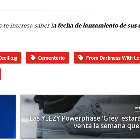
 te interesa saber l
a fecha de lanzamiento de sus
Cecilio.g
Cementerio
From Darkness With Lo
AN
Las YEEZY Powerphase 'Grey' estará
venta la semana que