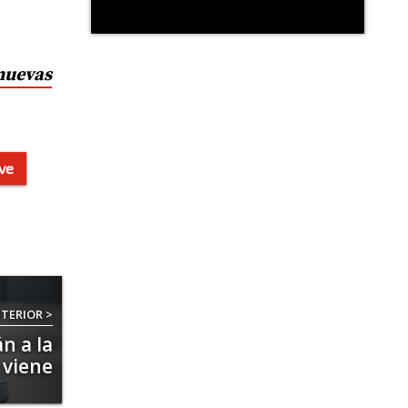
 nuevas
ve
TERIOR >
n a la
 viene