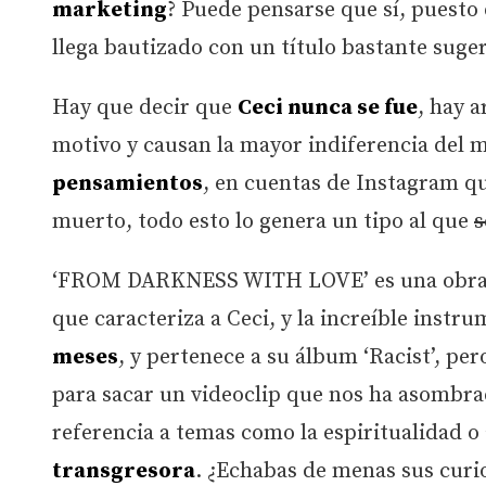
marketing
? Puede pensarse que sí, puesto
llega bautizado con un título bastante suge
Hay que decir que
Ceci nunca se fue
, hay a
motivo y causan la mayor indiferencia del 
pensamientos
, en cuentas de Instagram q
muerto, todo esto lo genera un tipo al que
s
‘FROM DARKNESS WITH LOVE’ es una obra d
que caracteriza a Ceci, y la increíble instr
meses
, y pertenece a su álbum ‘Racist’, pe
para sacar un videoclip que nos ha asombra
referencia a temas como la espiritualidad o
transgresora
. ¿Echabas de menas sus curio