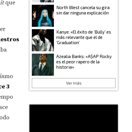
it
que
North West cancela su gira
sin dar ninguna explicación
er
Kanye: «El éxito de ‘Bully’ es
más relevante que el de
uestros
‘Graduation’
aba
Azealia Banks: «A$AP Rocky
es el peor rapero de la
historia»
tismo
Ver más
ce 3
iempo
ace
todo