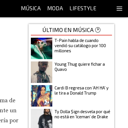
MÚSICA
MODA
LIFESTYLE
ÚLTIMO EN MÚSICA 🕐
T-Pain habla de cuando
vendió su catálogo por 100
millones
Young Thug quiere fichar a
Quavo
Cardi B regresa con ‘AH HA’ y
le tira a Donald Trump
lma de
ante un
Ty Dolla $ign desvela por qué
no está en ‘Iceman’ de Drake
ría por