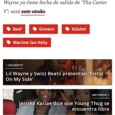
Wayne ya tiene fecha de salida de ‘Tha Carter
V’: será
este otoño
.
Beef
Eminem
Killshot
Machine Gun Kelly
< SIGUIENTE
Lil Wayne y Swizz Beats presentan 'Pistol
On My Side'
ANTERIOR >
Jerrika Karlae dice que Young Thug se
encuentra libre