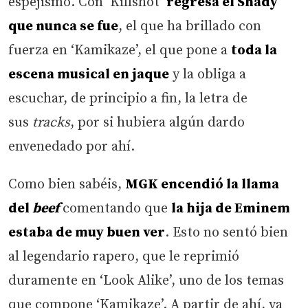
espejismo. Con ‘Killshot’
regresa el Shady
que nunca se fue
, el que ha brillado con
fuerza en ‘Kamikaze’, el que pone a
toda la
escena musical en jaque
y la obliga a
escuchar, de principio a fin, la letra de
sus
tracks
, por si hubiera algún dardo
envenedado por ahí.
Como bien sabéis,
MGK encendió la llama
del
beef
comentando que
la hija de Eminem
estaba de muy buen ver
. Esto no sentó bien
al legendario rapero, que le reprimió
duramente en ‘Look Alike’, uno de los temas
que compone ‘Kamikaze’. A partir de ahí, ya