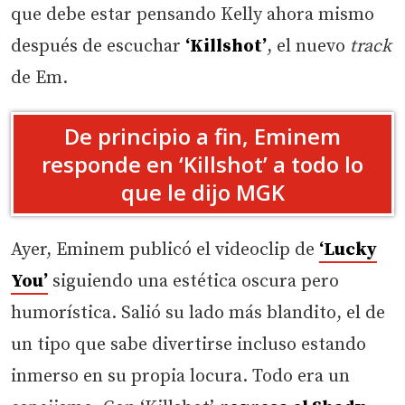
que debe estar pensando Kelly ahora mismo
después de escuchar
‘Killshot’
, el nuevo
track
de Em.
De principio a fin, Eminem
responde en ‘Killshot’ a todo lo
que le dijo MGK
Ayer, Eminem publicó el videoclip de
‘Lucky
You’
siguiendo una estética oscura pero
humorística. Salió su lado más blandito, el de
un tipo que sabe divertirse incluso estando
inmerso en su propia locura. Todo era un