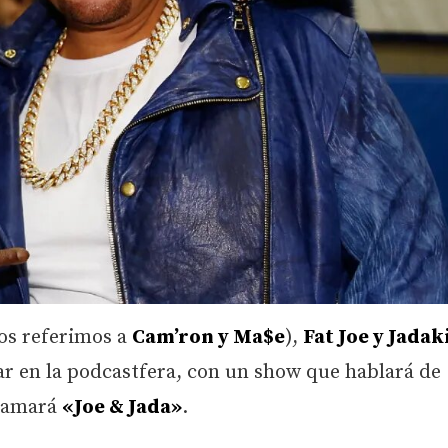
nos referimos a
Cam’ron y Ma$e
),
Fat Joe y Jadak
ar en la podcastfera, con un show que hablará de
llamará
«Joe & Jada»
.