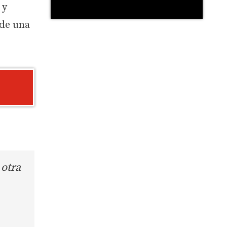
 y
 de una
 otra