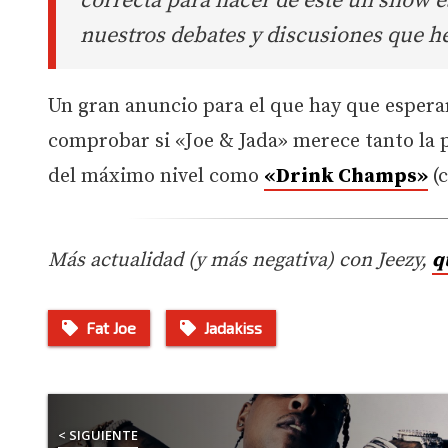
correcta para hacer de este un show e
nuestros debates y discusiones que h
Un gran anuncio para el que hay que esper
comprobar si «Joe & Jada» merece tanto la
del máximo nivel como
«Drink Champs»
(
Más actualidad (y más negativa) con Jeezy,
q
Fat Joe
Jadakiss
< SIGUIENTE