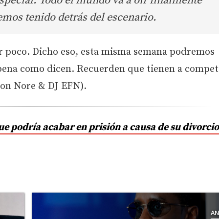
special. Todo el mundo va a oír finalmente
emos tenido detrás del escenario.
ar poco. Dicho eso, esta misma semana podremos
 pena como dicen. Recuerden que tienen a compet
con Nore & DJ EFN).
ue podría acabar en prisión a causa de su divorcio
AN